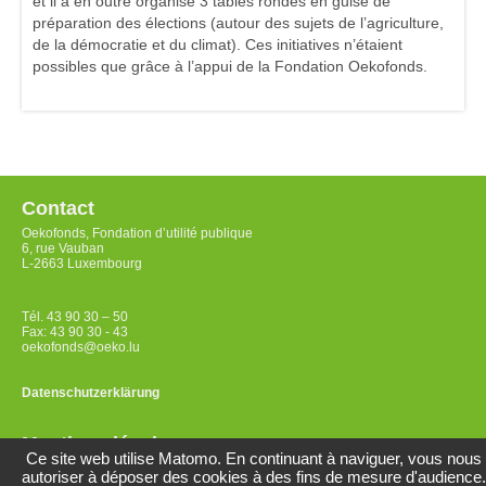
et il a en outre organisé 3 tables rondes en guise de
préparation des élections (autour des sujets de l’agriculture,
de la démocratie et du climat). Ces initiatives n’étaient
possibles que grâce à l’appui de la Fondation Oekofonds.
Contact
Oekofonds, Fondation d’utilité publique
6, rue Vauban
L-2663 Luxembourg
Tél. 43 90 30 – 50
Fax: 43 90 30 - 43
oekofonds@oeko.lu
Datenschutzerklärung
Mentions légales
Ce site web utilise Matomo. En continuant à naviguer, vous nous
autoriser à déposer des cookies à des fins de mesure d'audience.