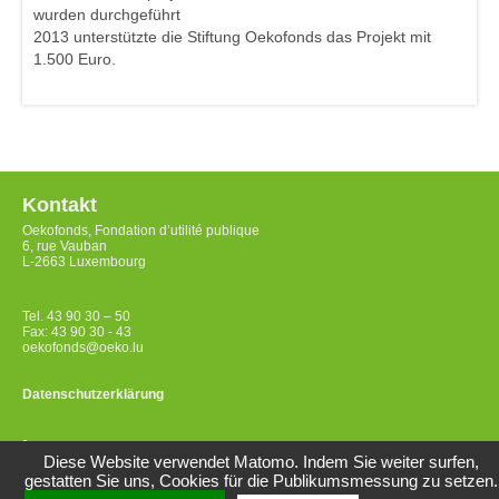
wurden durchgeführt
2013 unterstützte die Stiftung Oekofonds das Projekt mit
1.500 Euro.
Kontakt
Oekofonds, Fondation d’utilité publique
6, rue Vauban
L-2663 Luxembourg
Tel. 43 90 30 – 50
Fax: 43 90 30 - 43
oekofonds@oeko.lu
Datenschutzerklärung
Impressum
Diese Website verwendet Matomo. Indem Sie weiter surfen,
gestatten Sie uns, Cookies für die Publikumsmessung zu setzen.