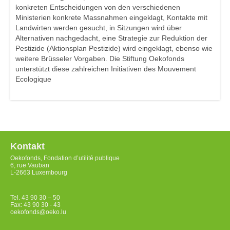
konkreten Entscheidungen von den verschiedenen
Ministerien konkrete Massnahmen eingeklagt, Kontakte mit
Landwirten werden gesucht, in Sitzungen wird über
Alternativen nachgedacht, eine Strategie zur Reduktion der
Pestizide (Aktionsplan Pestizide) wird eingeklagt, ebenso wie
weitere Brüsseler Vorgaben. Die Stiftung Oekofonds
unterstützt diese zahlreichen Initiativen des Mouvement
Ecologique
Kontakt
Oekofonds, Fondation d’utilité publique
6, rue Vauban
L-2663 Luxembourg
Tel. 43 90 30 – 50
Fax: 43 90 30 - 43
oekofonds@oeko.lu