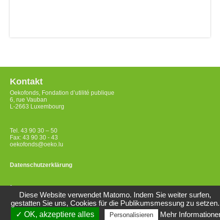
Kontakt
Oekofonds, Fondation d’utilité publique
6, rue Vauban
L-2663 Luxembourg
Tel. 43 90 30 – 50
Fax: 43 90 30 - 43
oekofonds@oeko.lu
Datenschutzerklärung
Impressum
Diese Website verwendet Matomo. Indem Sie weiter surfen,
gestatten Sie uns, Cookies für die Publikumsmessung zu setzen.
✓ OK, akzeptiere alles
Mehr Informatione
Personalisieren